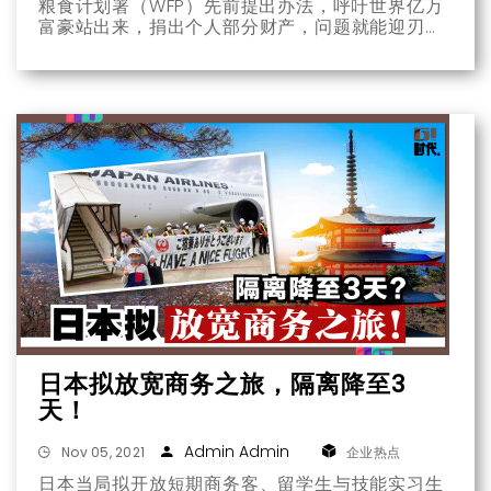
粮食计划署（WFP）先前提出办法，呼吁世界亿万
富豪站出来，捐出个人部分财产，问题就能迎刃而
解，甚至还点名特斯拉创办人马斯克以及亚马逊创
办人贝佐斯，只要拿出总资产的2%就能解决世界飢
荒。
日本拟放宽商务之旅，隔离降至3
天！
Admin Admin
Nov 05, 2021
企业热点
日本当局拟开放短期商务客、留学生与技能实习生