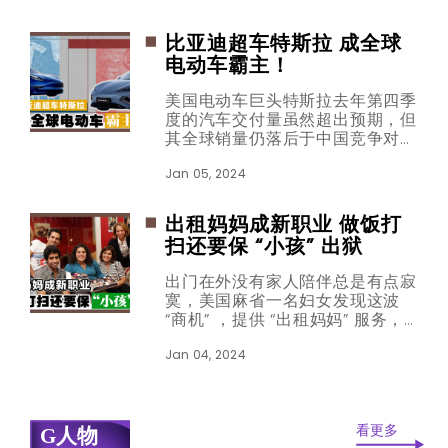
无实际控制人。
比亚迪超车特斯拉 成全球
电动车霸主！
美国电动车巨头特斯拉去年第四季
度的汽车交付量虽然超出预期，但
其全球销量仍落后于中国竞争对手
比亚迪，比亚迪至此成为全球最大
电动汽车制造商。
Jan 05, 2024
出租妈妈成新职业 做饭打
扫还要保 “小孩” 出狱
出门在外没有家人陪伴总是有点寂
寞，美国麻省一名妇女发现这波
“商机” ，提供 “出租妈妈” 服务，
不论是要搬宿舍、看医生或甚至要
去监狱，“妈妈” 都能随时到场帮
Jan 04, 2024
忙！
看更多
G人物