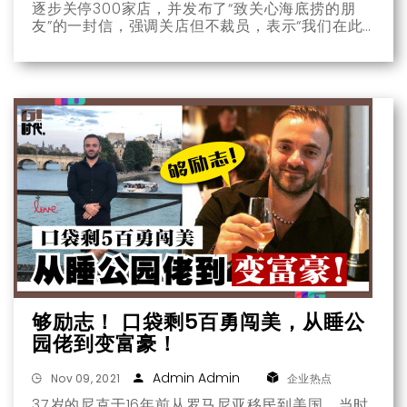
逐步关停300家店，并发布了“致关心海底捞的朋
友”的一封信，强调关店但不裁员，表示“我们在此
向大家保证，海底捞1000馀家门店服务员的笑脸依
旧灿烂。
够励志！ 口袋剩5百勇闯美，从睡公
园佬到变富豪！
Admin Admin
Nov 09, 2021
企业热点
37岁的尼克于16年前从罗马尼亚移民到美国，当时