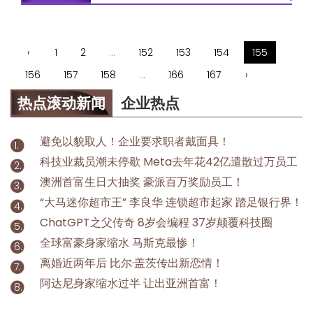
‹
1
2
...
152
153
154
155
156
157
158
...
166
167
›
热点滚动新闻
企业热点
避免以貌取人！企业要求职者戴面具！
科技业裁员潮未停歇 Meta去年花42亿遣散过万员工
澳洲首富生日大抽奖 豪派百万奖励员工！
“大马迷你超市王” 李良华 连锁超市起家 踏足银行界！
ChatGPT之父传奇 8岁会编程 37岁颠覆科技圈
全球富豪身家缩水 马斯克最惨！
离婚近两年后 比尔·盖茨传出新恋情！
阿达尼身家缩水过半 让出亚洲首富！