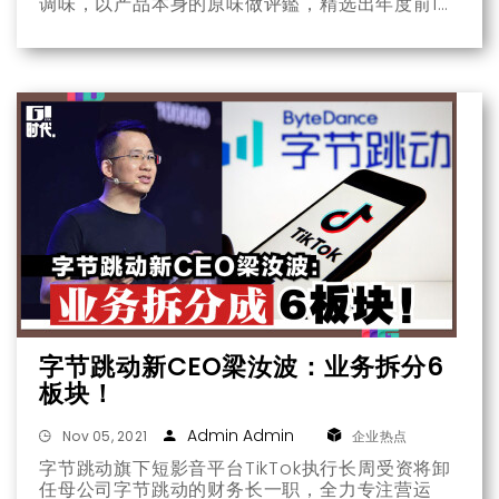
调味，以产品本身的原味做评鑑，精选出年度前10
款最好吃的泡麵。
字节跳动新CEO梁汝波：业务拆分6
板块！
Admin Admin
Nov 05, 2021
企业热点
字节跳动旗下短影音平台TikTok执行长周受资将卸
任母公司字节跳动的财务长一职，全力专注营运