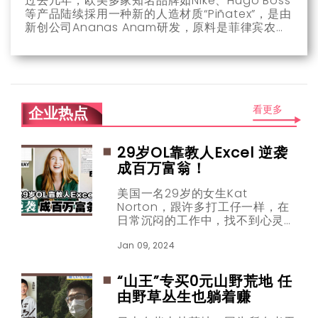
过去几年，欧美多家知名品牌如Nike、Hugo Boss
等产品陆续採用一种新的人造材质“Piñatex”，是由
新创公司Ananas Anam研发，原料是菲律宾农夫
丢弃的凤梨叶。
看更多
企业热点
29岁OL靠教人Excel 逆袭
成百万富翁！
美国一名29岁的女生Kat
Norton，跟许多打工仔一样，在
日常沉闷的工作中，找不到心灵上
的满足，继而开始寻找其他发展的
方向。
Jan 09, 2024
“山王”专买0元山野荒地 任
由野草丛生也躺着赚