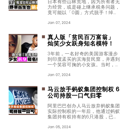
日本有些山林荒地，因为所有者无
力经营，或是碰上继承税务问题，
竟可能以「0圆」方式脱手！绰号
「山王」的日本投资家永野彰一，
就看准了这些0圆地产的价值，大
Jan 07, 2024
量收购、投资，赚取不少获利。
真人版「贫民百万富翁」
灿笑少女跃身知名模特！
3年前，一名好奇的美国游客漫步
到印度孟买的滨海贫民窟，并遇到
一个笑容可掬的小女孩。当时，这
个女孩还不知道，这次邂逅将彻底
改变她的人生轨迹！
Jan 07, 2024
马云放手蚂蚁集团控制权 6
公司持股一口气归零
阿里巴巴创办人马云放弃蚂蚁集团
实际控制权的一年后，他通过蚂蚁
集团持有权持有的6只港股，已申
报权益归零。值得注意的是，马云
也正式退出“支付宝”决策、变更为
Jan 05, 2024