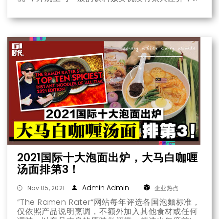
是当“2名员工一起选好饮料后，同时使用员工证感
应机器时，就能掉下两罐免费饮料”！
2021国际十大泡面出炉，大马白咖喱
汤面排第3！
Admin Admin
Nov 05, 2021
企业热点
“The Ramen Rater”网站每年评选各国泡麵标准，
仅依照产品说明烹调，不额外加入其他食材或任何