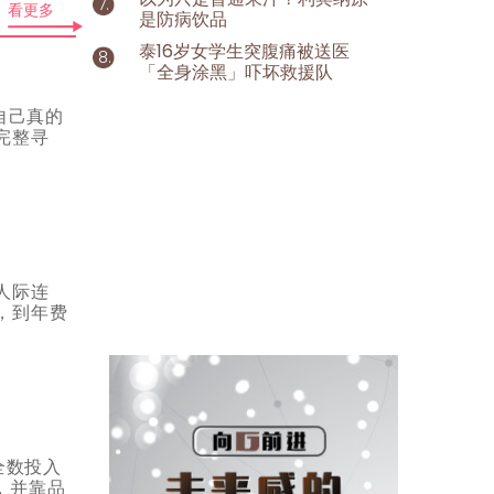
看更多
是防病饮品
泰16岁女学生突腹痛被送医
「全身涂黑」吓坏救援队
自己真的
完整寻
人际连
，到年费
全数投入
，并靠品