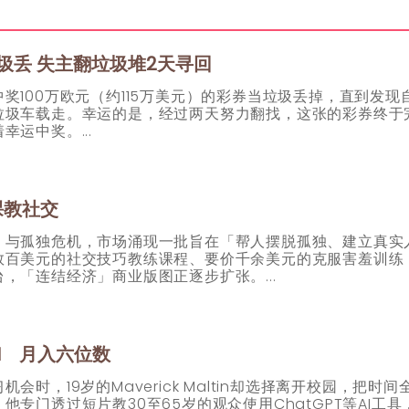
垃圾丢 失主翻垃圾堆2天寻回
奖100万欧元（约115万美元）的彩券当垃圾丢掉，直到发现
垃圾车载走。幸运的是，经过两天努力翻找，这张的彩券终于
着幸运中奖。
课教社交
」与孤独危机，市场涌现一批旨在「帮人摆脱孤独、建立真实
数百美元的社交技巧教练课程、要价千余美元的克服害羞训练
台，「连结经济」商业版图正逐步扩张。
I 月入六位数
时，19岁的Maverick Maltin却选择离开校园，把时间
专门透过短片教30至65岁的观众使用ChatGPT等AI工具