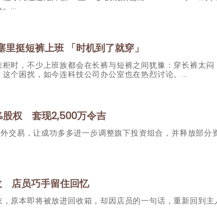
入。
长莫塞里挺短裤上班 「时机到了就穿」
衣柜时，不少上班族都会在长裤与短裤之间犹豫：穿长裤太闷
。这个困扰，如今连科技公司办公室也在热烈讨论。
逾1%股权 套现2,500万令吉
的场外交易，让成功多多进一步调整旗下投资组合，并释放部分
收 店员巧手留住回忆
衣，原本即将被放进回收箱，却因店员的一句话，重新回到主