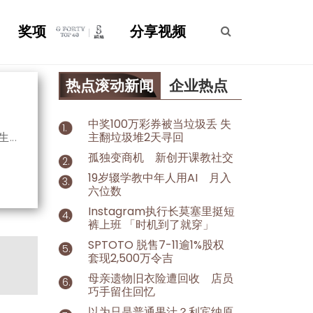
奖项
分享视频
热点滚动新闻
企业热点
中奖100万彩券被当垃圾丢 失
生
主翻垃圾堆2天寻回
孤独变商机 新创开课教社交
19岁辍学教中年人用AI 月入
六位数
Instagram执行长莫塞里挺短
裤上班 「时机到了就穿」
SPTOTO 脱售7-11逾1%股权
套现2,500万令吉
母亲遗物旧衣险遭回收 店员
巧手留住回忆
以为只是普通果汁？利宾纳原