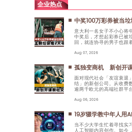
企业热点
中奖100万彩券被当
意大利一名女子不小心将中
中奖后，才想起彩券已被
回，就连协寻的男子也跟
Aug 07, 2026
孤独变商机 新创开
面对现代社会「友谊衰退
结」的新创公司。从收费
逾两千欧元的高端社群平
Aug 06, 2026
19岁辍学教中年人用A
当不少大学生忙着寻找实习机会
人工智能内容创作。如今，他