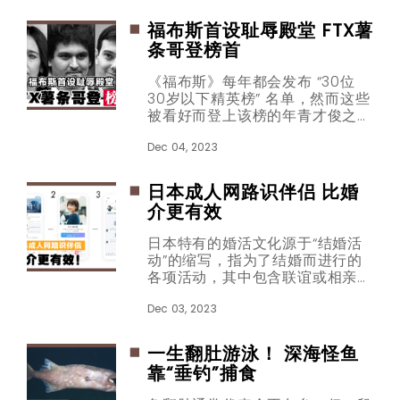
定遭到了他曾经创办的非政府组织
的强烈反对。
福布斯首设耻辱殿堂 FTX薯
条哥登榜首
《福布斯》每年都会发布 “30位
30岁以下精英榜” 名单，然而这些
被看好而登上该榜的年青才俊之
中，却有部份人虚有其表，有的涉
黑心谋利成全国公敌，有的甚至牵
Dec 04, 2023
涉诈骗等严重指控，面临入狱，
2023年《福布斯》首次增设耻辱
日本成人网路识伴侣 比婚
殿堂！
介更有效
日本特有的婚活文化源于“结婚活
动”的缩写，指为了结婚而进行的
各项活动，其中包含联谊或相亲
等，而婚活一词的出现，也代表日
本人为了达成结婚这个目标上所付
Dec 03, 2023
出的努力。
一生翻肚游泳！ 深海怪鱼
靠“垂钓”捕食