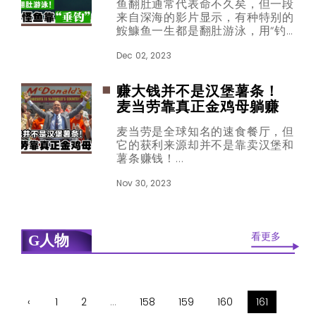
​​​​​​​鱼翻肚通常代表命不久矣，但一段
来自深海的影片显示，有种特别的
鮟鱇鱼一生都是翻肚游泳，用“钓
竿”捕食其他海生物过活。
Dec 02, 2023
赚大钱并不是汉堡薯条！
麦当劳靠真正金鸡母躺赚
麦当劳是全球知名的速食餐厅，但
它的获利来源却并不是靠卖汉堡和
薯条赚钱！
Nov 30, 2023
看更多
G人物
‹
1
2
...
158
159
160
161