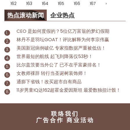
162
163
164
165
166
167
›
热点滚动新闻
企业热点
CEO 是如何度假的？5位亿万富翁的梦幻假期
林丹不是羽坛GOAT！评比解释为何李宗伟赢
美国新冠病例破亿 专家指数据严重被低估！
世界最短的航线 起飞到降落仅53秒！
比尔盖茨要当外公了 已不在乎富豪排名！
女教师祼辞 转行当圣诞树装饰师！
通膨下省钱！改买超市自有商品
11岁男童IQ达162超霍金爱因斯坦 最爱数独扭计骰！
联络我们
广告合作 商业活动