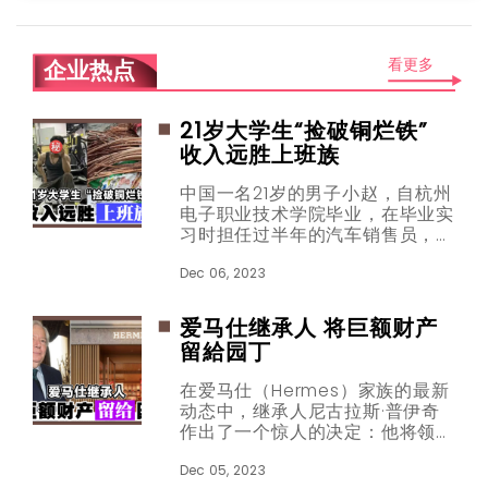
看更多
企业热点
21岁大学生“捡破铜烂铁”
收入远胜上班族
中国一名21岁的男子小赵，自杭州
电子职业技术学院毕业，在毕业实
习时担任过半年的汽车销售员，但
回想这段实习经历，“有时闲得心
裡发慌，有时忙活了好几天，单子
Dec 06, 2023
也没谈成，没赚到什么钱”，因此
他一毕业后，就主动提出要回乡继
爱马仕继承人 将巨额财产
承 “家业”。
留給园丁
在爱马仕（Hermes）家族的最新
动态中，继承人尼古拉斯·普伊奇
作出了一个惊人的决定：他将领养
自己的园丁，并把其庞大的财产全
部遗赠给这位园丁。然而，这一决
Dec 05, 2023