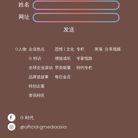
姓名
网址
发送
G人物
企业热点
思维 | 文化
专栏
奖项
分享视频
G 特访
增值成长
专家指路
全球企业滚动
早安能量
特约专栏
品牌述故事
每日金言
特别企案
资讯特区
G 时代
@official.gmediaasia