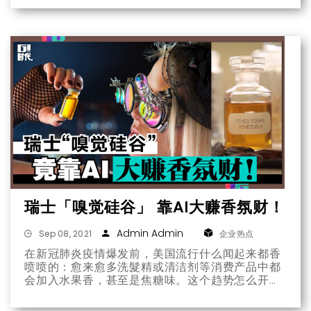
瑞士「嗅觉硅谷」 靠AI大赚香氛财！
Admin Admin
Sep 08, 2021
企业热点
在新冠肺炎疫情爆发前，美国流行什么闻起来都香
喷喷的：愈来愈多洗髮精或清洁剂等消费产品中都
会加入水果香，甚至是焦糖味。这个趋势怎么开始
的已无可考。