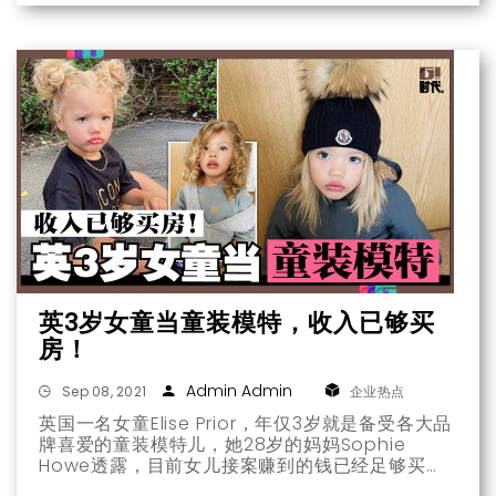
英3岁女童当童装模特，收入已够买
房！
Admin Admin
Sep 08, 2021
企业热点
英国一名女童Elise Prior，年仅3岁就是备受各大品
牌喜爱的童装模特儿，她28岁的妈妈Sophie
Howe透露，目前女儿接案赚到的钱已经足够买
房，有人质疑她把孩子当摇钱树。