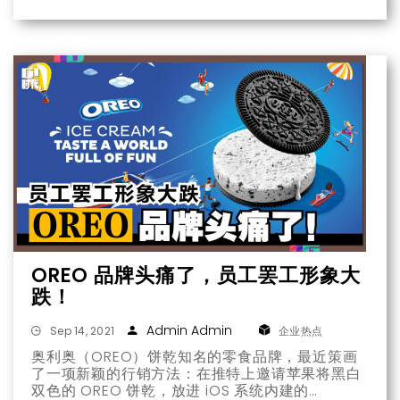
OREO 品牌头痛了，员工罢工形象大
跌！
Admin Admin
Sep 14, 2021
企业热点
奥利奥（OREO）饼乾知名的零食品牌，最近策画
了一项新颖的行销方法：在推特上邀请苹果将黑白
双色的 OREO 饼乾，放进 iOS 系统内建的