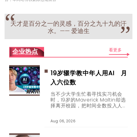
“
天才是百分之一的灵感，百分之九十九的汗
”
水。—— 爱迪生
看更多
企业热点
19岁辍学教中年人用AI 月
入六位数
当不少大学生忙着寻找实习机会
时，19岁的Maverick Maltin却选
择离开校园，把时间全数投入人工
智能内容创作。如今，他专门透过
短片教30至65岁的观众使用
Aug 06, 2026
ChatGPT等AI工具，并靠品牌合
作取得每月六位数收入。