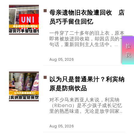
母亲遗物旧衣险遭回收 店
员巧手留住回忆
一件穿了二十多年的旧上衣，原本
即将被放进回收箱，却因店员的一
句话，重新回到主人生活中。
Aug 05, 2026
以为只是普通果汁？利宾纳
原是防病饮品
​​​​​​​对不少马来西亚人来说，利宾纳
（Ribena）是不少孩子成长记忆
里的熟悉味道。无论是放学回家、
生日派对，还是炎热午后喝上一杯
冰凉的黑加仑子饮料，那股酸酸甜
Aug 05, 2026
甜的滋味，总能勾起许多人的童年
回忆。