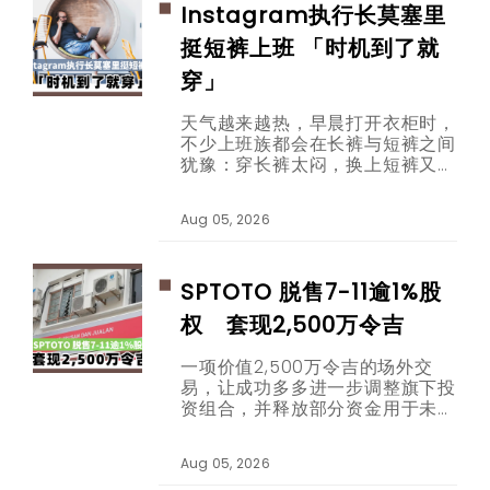
Instagram执行长莫塞里
挺短裤上班 「时机到了就
穿」
天气越来越热，早晨打开衣柜时，
不少上班族都会在长裤与短裤之间
犹豫：穿长裤太闷，换上短裤又担
心看起来不够专业。这个困扰，如
今连科技公司办公室也在热烈讨
Aug 05, 2026
论。
SPTOTO 脱售7-11逾1%股
权 套现2,500万令吉
一项价值2,500万令吉的场外交
易，让成功多多进一步调整旗下投
资组合，并释放部分资金用于未来
发展。
Aug 05, 2026