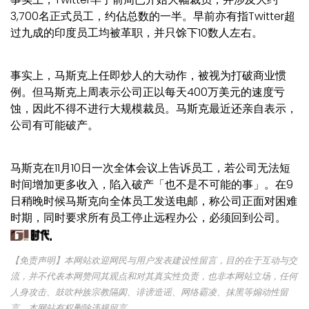
3,700名正式员工，约佔总数的一半。早前亦有指Twitter超
过九成的印度员工均被革职，并只馀下10数人左右。
事实上，马斯克上任即炒人的大动作，被视为打破商业惯
例。但马斯克上周表示公司正以每天400万美元的速度亏
蚀，因此不得不进行大规模裁员。马斯克最近还亲自表示，
公司有可能破产。
马斯克在11月10日一次全体会议上告诉员工，若公司无法短
时间增加更多收入，陷入破产「也不是不可能的事」。在9
日稍晚时候马斯克向全体员工发送电邮，称公司正面对困难
时期，同时要求所有员工停止远程办公，必须回到公司。
【免责声明】本网站欢迎网民与用户发表建设性留言，目的在于互动与交
流，并不代表本网赞同其观点和对其真实性负责，也非本网站立场，任何
人身攻击、鼓吹种族宗教隔阂、诽谤造谣、网络霸凌、抹黑等煽动性留
言，本网站有权删除违规留言