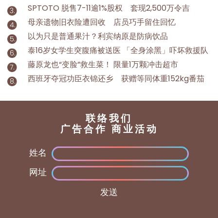
SPTOTO 脱售7-11逾1%股权 套现2,500万令吉
母亲遗物旧衣险遭回收 店员巧手留住回忆
以为只是普通果汁？利宾纳原是防病饮品
泰16岁女学生突腹痛被送医 「全身涂黑」吓坏救援队
藤原龙也“变脸”救生菜！ 限量1万颗冲击超市
西班牙夺冠功臣衣锦还乡 获赠等同体重152kg番茄
联络我们
广告合作 商业活动
姓名
网址
发送