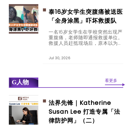
泰16岁女学生突腹痛被送医
「全身涂黑」吓坏救援队
一名16岁女学生在学校突然出现严
重腹痛，老师随即通报救援单位。
救援人员赶抵现场后，原本以为只
是普通的学生腹痛送医，没想到眼
前少女的造型，却让他们瞬间愣住
Jul 30, 2026
——她的脸部和身体涂满黑色妆
容，乍看之下宛如民间传说中的鬼
怪。
看更多
G人物
法界先锋｜Katherine
Susan Lee 打造专属「法
律防护网」（二）