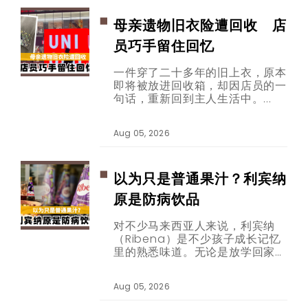
母亲遗物旧衣险遭回收 店
员巧手留住回忆
一件穿了二十多年的旧上衣，原本
即将被放进回收箱，却因店员的一
句话，重新回到主人生活中。
Aug 05, 2026
以为只是普通果汁？利宾纳
原是防病饮品
​​​​​​​对不少马来西亚人来说，利宾纳
（Ribena）是不少孩子成长记忆
里的熟悉味道。无论是放学回家、
生日派对，还是炎热午后喝上一杯
冰凉的黑加仑子饮料，那股酸酸甜
Aug 05, 2026
甜的滋味，总能勾起许多人的童年
回忆。