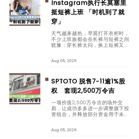
Instagram执行长莫塞里
挺短裤上班 「时机到了就
穿」
天气越来越热，早晨打开衣柜时，
不少上班族都会在长裤与短裤之间
犹豫：穿长裤太闷，换上短裤又担
心看起来不够专业。这个困扰，如
今连科技公司办公室也在热烈讨
Aug 05, 2026
论。
SPTOTO 脱售7-11逾1%股
权 套现2,500万令吉
一项价值2,500万令吉的场外交
易，让成功多多进一步调整旗下投
资组合，并释放部分资金用于未来
发展。
Aug 05, 2026