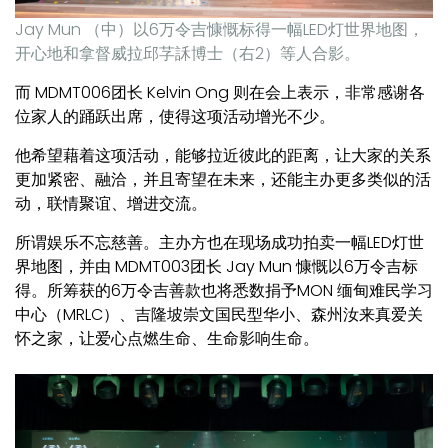
Jay Mun （中）以6万令吉慷慨标得一幅LED灯世界地图，
开心地和拿督威拉邱芓訸博士（右2）等人合影。
而 MDMT006团长 Kelvin Ong 则在会上表示，非常感谢各
位家人的踊跃出席，使得这项活动增光不少。
他希望藉着这项活动，能够拉近彼此的距离，让大家的关系
更加紧密、融洽，并且寄望在未来，还能主办更多类似的活
动，联情聚谊、增进交流。
所谓娱乐不忘慈善。主办方也在现场成功拍卖一幅LED灯世
界地图，并由 MDMT003团长 Jay Mun 慷慨以6万令吉标
得。所筹获的6万令吉善款也将悉数捐予MON 缅甸难民学习
中心（MRLC）、吉隆坡崇文国民型华小、森州汝来真爱关
怀之家，让爱心点燃生命、生命影响生命。