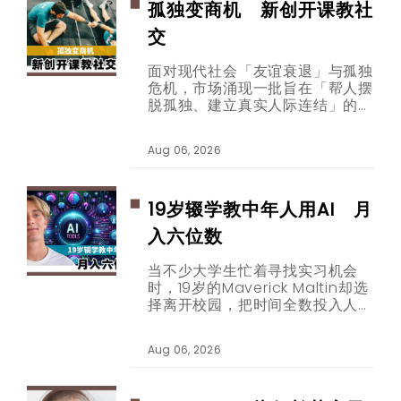
孤独变商机 新创开课教社
交
面对现代社会「友谊衰退」与孤独
危机，市场涌现一批旨在「帮人摆
脱孤独、建立真实人际连结」的新
创公司。从收费数百美元的社交技
巧教练课程、要价千余美元的克服
Aug 06, 2026
害羞训练，到年费逾两千欧元的高
端社群平台，「连结经济」商业版
图正逐步扩张。
19岁辍学教中年人用AI 月
入六位数
当不少大学生忙着寻找实习机会
时，19岁的Maverick Maltin却选
择离开校园，把时间全数投入人工
智能内容创作。如今，他专门透过
短片教30至65岁的观众使用
Aug 06, 2026
ChatGPT等AI工具，并靠品牌合
作取得每月六位数收入。