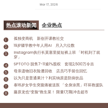
Mar 17, 2026
热点滚动新闻
企业热点
孤独变商机 新创开课教社交
19岁辍学教中年人用AI 月入六位数
Instagram执行长莫塞里挺短裤上班 「时机到了就
穿」
SPTOTO 脱售7-11逾1%股权 套现2,500万令吉
母亲遗物旧衣险遭回收 店员巧手留住回忆
以为只是普通果汁？利宾纳原是防病饮品
泰16岁女学生突腹痛被送医 「全身涂黑」吓坏救援队
藤原龙也“变脸”救生菜！ 限量1万颗冲击超市