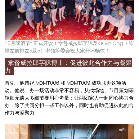
“10月啤酒节” 正式开饮！拿督威拉邱芓訸及Kelvin Ong（前
排左前排左3及5）率领筹委会祝大家开怀畅饮！
拿督威拉邱芓訸博士：促进彼此合作力与凝聚
力
首先，他恭祝 MDMT006 和 MDMT009 成功联办这项活
动。他说，办一场活动非常不容易，从找场地、节目策划等
钜细无遗太多细节要用心考量；让两团家人一起同心协力合
办，除了共同分担一些工作以外，同时也有助促进彼此的合
作力与凝聚力。