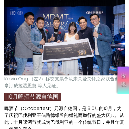
Kelvin Ong （左2）移交支票予汝来真爱关怀之家联合创办
拿汀威拉温思慧 等人见证。
10月啤酒节源自德国
啤酒节（Oktoberfest）乃源自德国，是1810年的10月，为
了庆祝巴伐利亚王储路德维希的婚礼而举行的盛大庆典。从
此，十月啤酒节就成为巴伐利亚的一个传统节日，并且年复