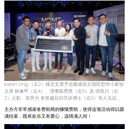
Kelvin Ong （左2）移交支票予吉隆坡崇文国民型华小家协
主席 林兼甲（左4）、理事陈秀慧（左5）及 张凯川（右
2）之影。其旁为 拿督威拉邱芓訸博士（右3）等人见证。
主办方非常感谢各赞助商的慷慨赞助，使得这项活动得以圆
满结束，既有欢乐又有爱心，温情满人间！