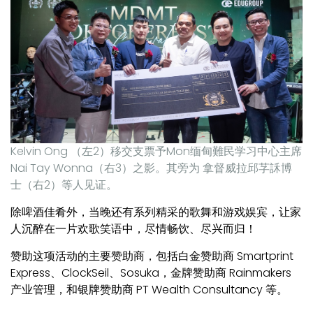
Kelvin Ong （左2）移交支票予Mon缅甸難民学习中心主席
Nai Tay Wonna（右3）之影。其旁为 拿督威拉邱芓訸博
士（右2）等人见证。
除啤酒佳肴外，当晚还有系列精采的歌舞和游戏娱宾，让家
人沉醉在一片欢歌笑语中，尽情畅饮、尽兴而归！
赞助这项活动的主要赞助商，包括白金赞助商 Smartprint
Express、ClockSeil、Sosuka，金牌赞助商 Rainmakers
产业管理，和银牌赞助商 PT Wealth Consultancy 等。