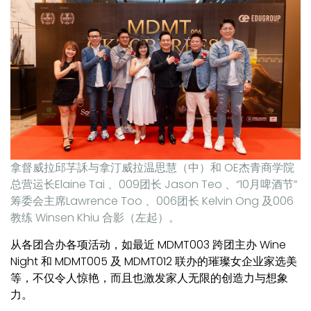
拿督威拉邱芓訸与拿汀威拉温思慧（中）和 OE杰青商学院
总营运长Elaine Tai 、009团长 Jason Teo 、“10月啤酒节”
筹委会主席Lawrence Too 、006团长 Kelvin Ong 及006
教练 Winsen Khiu 合影（左起）。
从各团合办各项活动，如最近 MDMT003 跨团主办 Wine
Night 和 MDMT005 及 MDMT012 联办的璀璨女企业家选美
等，不仅令人惊艳，而且也激发家人无限的创造力与想象
力。