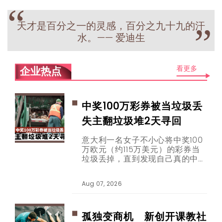
“
天才是百分之一的灵感，百分之九十九的汗
”
水。—— 爱迪生
看更多
企业热点
中奖100万彩券被当垃圾丢
失主翻垃圾堆2天寻回
意大利一名女子不小心将中奖100
万欧元（约115万美元）的彩券当
垃圾丢掉，直到发现自己真的中奖
后，才想起彩券已被垃圾车载走。
幸运的是，经过两天努力翻找，这
Aug 07, 2026
张的彩券终于完整寻回，就连协寻
的男子也跟着幸运中奖。
孤独变商机 新创开课教社