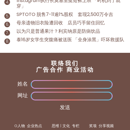
Instagram执行长莫塞里挺短裤上班 「时机到了就
穿」
SPTOTO 脱售7-11逾1%股权 套现2,500万令吉
母亲遗物旧衣险遭回收 店员巧手留住回忆
以为只是普通果汁？利宾纳原是防病饮品
泰16岁女学生突腹痛被送医 「全身涂黑」吓坏救援队
联络我们
广告合作 商业活动
姓名
网址
发送
G人物
企业热点
思维 | 文化
专栏
奖项
分享视频