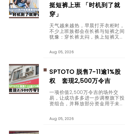
挺短裤上班 「时机到了就
穿」
天气越来越热，早晨打开衣柜时，
不少上班族都会在长裤与短裤之间
犹豫：穿长裤太闷，换上短裤又担
心看起来不够专业。这个困扰，如
今连科技公司办公室也在热烈讨
Aug 05, 2026
论。
SPTOTO 脱售7-11逾1%股
权 套现2,500万令吉
一项价值2,500万令吉的场外交
易，让成功多多进一步调整旗下投
资组合，并释放部分资金用于未来
发展。
Aug 05, 2026