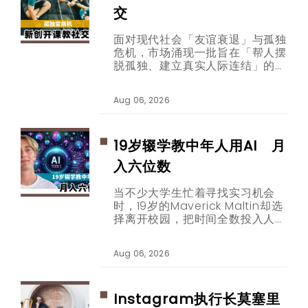
交
面对现代社会「友谊衰退」与孤独
危机，市场涌现一批旨在「帮人摆
脱孤独、建立真实人际连结」的新
创公司。从收费数百美元的社交技
巧教练课程、要价千余美元的克服
Aug 06, 2026
害羞训练，到年费逾两千欧元的高
端社群平台，「连结经济」商业版
图正逐步扩张。
19岁辍学教中年人用AI 月
入六位数
当不少大学生忙着寻找实习机会
时，19岁的Maverick Maltin却选
择离开校园，把时间全数投入人工
智能内容创作。如今，他专门透过
短片教30至65岁的观众使用
Aug 06, 2026
ChatGPT等AI工具，并靠品牌合
作取得每月六位数收入。
Instagram执行长莫塞里