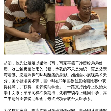
起初，他先让姐姐以铅笔书写，写完再擦干净留给弟弟使
用。这些被反覆使用的书籍，承载的不只是知识，更是父亲
弯着腰、忍着刺鼻气味与酸痛的身影。姐姐自小展现美术天
分，国小就读美术班，国中时在12年国教创意绘画比赛中获
得优等，并获得「圆梦奖助学金」，一路支持她考上政治大
学中文系；弟弟同样不负期待，凭着苦读考上建国中学，高
二申请到圆梦奖助学金，最终成功录取台大医学系。
为了撑起家庭，陈泳霖轮日夜班担任保安，妻子则从事洗碗