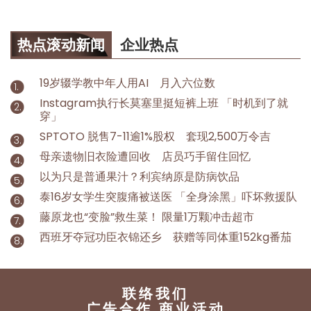
热点滚动新闻
企业热点
19岁辍学教中年人用AI 月入六位数
Instagram执行长莫塞里挺短裤上班 「时机到了就
穿」
SPTOTO 脱售7-11逾1%股权 套现2,500万令吉
母亲遗物旧衣险遭回收 店员巧手留住回忆
以为只是普通果汁？利宾纳原是防病饮品
泰16岁女学生突腹痛被送医 「全身涂黑」吓坏救援队
藤原龙也“变脸”救生菜！ 限量1万颗冲击超市
西班牙夺冠功臣衣锦还乡 获赠等同体重152kg番茄
联络我们
广告合作 商业活动