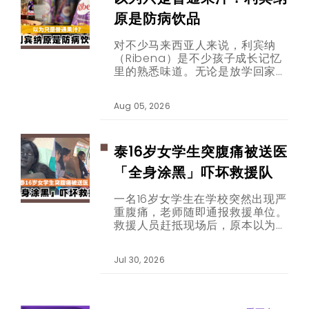
原是防病饮品
​​​​​​​对不少马来西亚人来说，利宾纳
（Ribena）是不少孩子成长记忆
里的熟悉味道。无论是放学回家、
生日派对，还是炎热午后喝上一杯
冰凉的黑加仑子饮料，那股酸酸甜
Aug 05, 2026
甜的滋味，总能勾起许多人的童年
回忆。
泰16岁女学生突腹痛被送医
「全身涂黑」吓坏救援队
一名16岁女学生在学校突然出现严
重腹痛，老师随即通报救援单位。
救援人员赶抵现场后，原本以为只
是普通的学生腹痛送医，没想到眼
前少女的造型，却让他们瞬间愣住
Jul 30, 2026
——她的脸部和身体涂满黑色妆
容，乍看之下宛如民间传说中的鬼
怪。