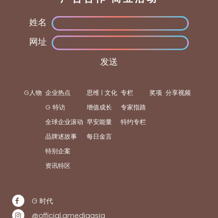
姓名
网址
发送
G人物
企业热点
思维 | 文化
专栏
奖项
分享视频
G 特访
增值成长
专家指路
全球企业滚动
早安能量
特约专栏
品牌述故事
每日金言
特别企案
资讯特区
G 时代
@official.gmediaasia