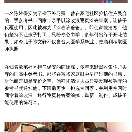
一名陈姓保安为了省下补习费，曾在豪宅社区捡拾住户丢弃
的二手参考书带回家，亲手以涂改液逐页涂去答案，让孩子
反覆使用，因此被称为「
涂改液
爸爸」。即使家境清寒，他
仍坚持不让孩子打工，只盼专心向学；多年付出终于开花结
果，如今儿子陈文轩不仅自台大医学系毕业，更顺利考取医
师执照。
在知名豪宅社区担任保安的陈泳霖，多年来默默收集住户丢
弃的国高中参考书。那些在富裕家庭眼中早已过期的书籍，
对他而言却是无价之宝。他拜托清洁人员只要发现被丢弃的
参考书就通知他，下班后再逐一挑选带回家，并利用空闲时
间拿着
涂改液
，逐行逐页将答案涂掉，重新「制作」成孩子
能使用的练习本。