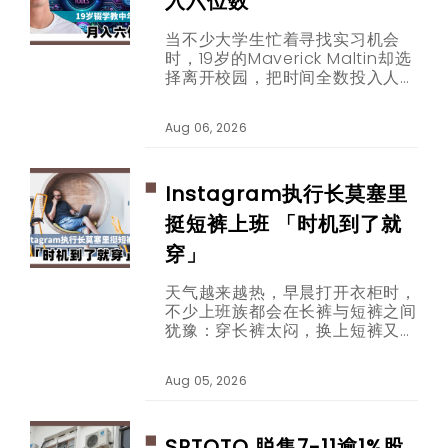
入六位数
当不少大学生忙着寻找实习机会
时，19岁的Maverick Maltin却选
择离开校园，把时间全数投入人工
智能内容创作。如今，他专门透过
短片教30至65岁的观众使用
Aug 06, 2026
ChatGPT等AI工具，并靠品牌合
作取得每月六位数收入。
Instagram执行长莫塞里
挺短裤上班 「时机到了就
穿」
天气越来越热，早晨打开衣柜时，
不少上班族都会在长裤与短裤之间
犹豫：穿长裤太闷，换上短裤又担
心看起来不够专业。这个困扰，如
今连科技公司办公室也在热烈讨
Aug 05, 2026
论。
SPTOTO 脱售7-11逾1%股