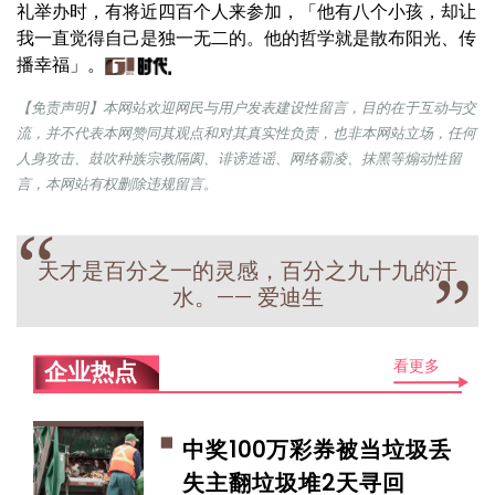
礼举办时，有将近四百个人来参加，「他有八个小孩，却让
我一直觉得自己是独一无二的。他的哲学就是散布阳光、传
播幸福」。
【免责声明】本网站欢迎网民与用户发表建设性留言，目的在于互动与交
流，并不代表本网赞同其观点和对其真实性负责，也非本网站立场，任何
人身攻击、鼓吹种族宗教隔阂、诽谤造谣、网络霸凌、抹黑等煽动性留
言，本网站有权删除违规留言。
“
天才是百分之一的灵感，百分之九十九的汗
”
水。—— 爱迪生
看更多
企业热点
中奖100万彩券被当垃圾丢
失主翻垃圾堆2天寻回