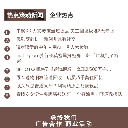
热点滚动新闻
企业热点
中奖100万彩券被当垃圾丢 失主翻垃圾堆2天寻回
孤独变商机 新创开课教社交
19岁辍学教中年人用AI 月入六位数
Instagram执行长莫塞里挺短裤上班 「时机到了就
穿」
SPTOTO 脱售7-11逾1%股权 套现2,500万令吉
母亲遗物旧衣险遭回收 店员巧手留住回忆
以为只是普通果汁？利宾纳原是防病饮品
泰16岁女学生突腹痛被送医 「全身涂黑」吓坏救援队
联络我们
广告合作 商业活动