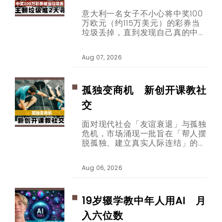
意大利一名女子不小心将中奖100
万欧元（约115万美元）的彩券当
垃圾丢掉，直到发现自己真的中奖
后，才想起彩券已被垃圾车载走。
幸运的是，经过两天努力翻找，这
Aug 07, 2026
张的彩券终于完整寻回，就连协寻
的男子也跟着幸运中奖。
孤独变商机 新创开课教社
交
面对现代社会「友谊衰退」与孤独
危机，市场涌现一批旨在「帮人摆
脱孤独、建立真实人际连结」的新
创公司。从收费数百美元的社交技
巧教练课程、要价千余美元的克服
Aug 06, 2026
害羞训练，到年费逾两千欧元的高
端社群平台，「连结经济」商业版
图正逐步扩张。
19岁辍学教中年人用AI 月
入六位数