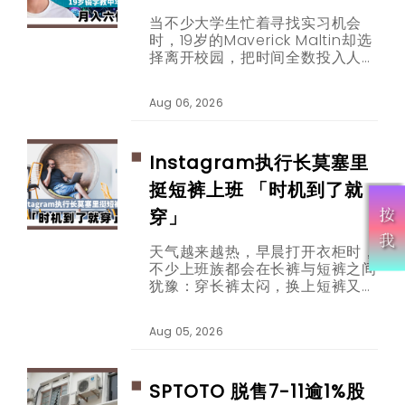
当不少大学生忙着寻找实习机会
时，19岁的Maverick Maltin却选
择离开校园，把时间全数投入人工
智能内容创作。如今，他专门透过
短片教30至65岁的观众使用
Aug 06, 2026
ChatGPT等AI工具，并靠品牌合
作取得每月六位数收入。
Instagram执行长莫塞里
挺短裤上班 「时机到了就
穿」
天气越来越热，早晨打开衣柜时，
不少上班族都会在长裤与短裤之间
犹豫：穿长裤太闷，换上短裤又担
心看起来不够专业。这个困扰，如
今连科技公司办公室也在热烈讨
Aug 05, 2026
论。
SPTOTO 脱售7-11逾1%股