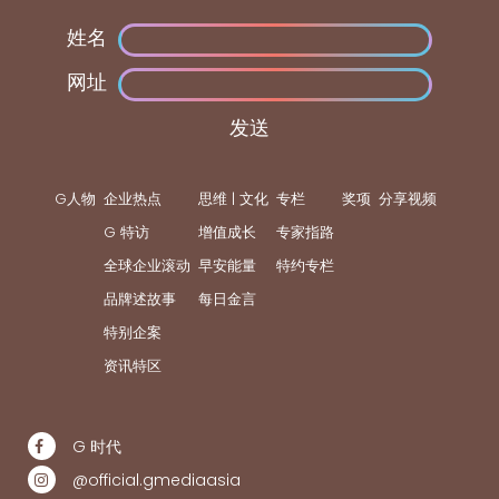
姓名
网址
发送
G人物
企业热点
思维 | 文化
专栏
奖项
分享视频
G 特访
增值成长
专家指路
全球企业滚动
早安能量
特约专栏
品牌述故事
每日金言
特别企案
资讯特区
G 时代
@official.gmediaasia