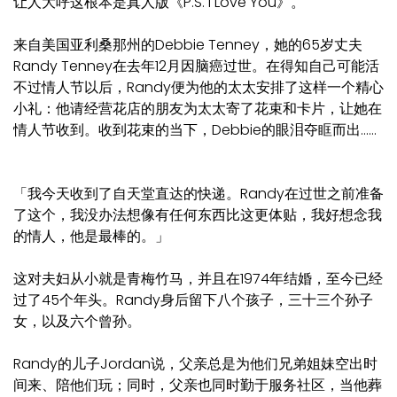
让人大呼这根本是真人版《P.S. I Love You》。
来自美国亚利桑那州的Debbie Tenney，她的65岁丈夫
Randy Tenney在去年12月因脑癌过世。在得知自己可能活
不过情人节以后，Randy便为他的太太安排了这样一个精心
小礼：他请经营花店的朋友为太太寄了花束和卡片，让她在
情人节收到。收到花束的当下，Debbie的眼泪夺眶而出……
「我今天收到了自天堂直达的快递。Randy在过世之前准备
了这个，我没办法想像有任何东西比这更体贴，我好想念我
的情人，他是最棒的。」
这对夫妇从小就是青梅竹马，并且在1974年结婚，至今已经
过了45个年头。Randy身后留下八个孩子，三十三个孙子
女，以及六个曾孙。
Randy的儿子Jordan说，父亲总是为他们兄弟姐妹空出时
间来、陪他们玩；同时，父亲也同时勤于服务社区，当他葬