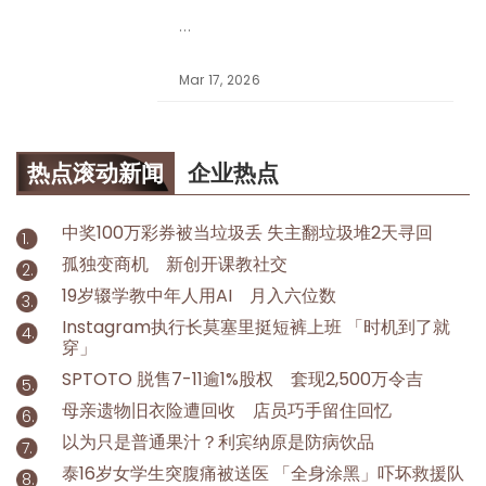
Mar 17, 2026
热点滚动新闻
企业热点
中奖100万彩券被当垃圾丢 失主翻垃圾堆2天寻回
孤独变商机 新创开课教社交
19岁辍学教中年人用AI 月入六位数
Instagram执行长莫塞里挺短裤上班 「时机到了就
穿」
SPTOTO 脱售7-11逾1%股权 套现2,500万令吉
母亲遗物旧衣险遭回收 店员巧手留住回忆
以为只是普通果汁？利宾纳原是防病饮品
泰16岁女学生突腹痛被送医 「全身涂黑」吓坏救援队