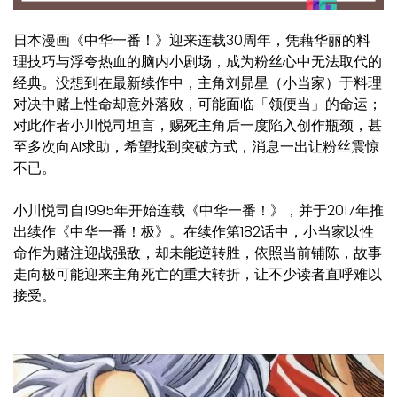
日本漫画《中华一番！》迎来连载30周年，凭藉华丽的料
理技巧与浮夸热血的脑内小剧场，成为粉丝心中无法取代的
经典。没想到在最新续作中，主角刘昴星（小当家）于料理
对决中赌上性命却意外落败，可能面临「领便当」的命运；
对此作者小川悦司坦言，赐死主角后一度陷入创作瓶颈，甚
至多次向AI求助，希望找到突破方式，消息一出让粉丝震惊
不已。
小川悦司自1995年开始连载《中华一番！》，并于2017年推
出续作《中华一番！极》。在续作第182话中，小当家以性
命作为赌注迎战强敌，却未能逆转胜，依照当前铺陈，故事
走向极可能迎来主角死亡的重大转折，让不少读者直呼难以
接受。