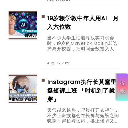
害羞训练，到年费逾两千欧元的高
端社群平台，「连结经济」商业版
图正逐步扩张。
19岁辍学教中年人用AI 月
入六位数
当不少大学生忙着寻找实习机会
时，19岁的Maverick Maltin却选
择离开校园，把时间全数投入人工
智能内容创作。如今，他专门透过
短片教30至65岁的观众使用
Aug 06, 2026
ChatGPT等AI工具，并靠品牌合
作取得每月六位数收入。
Instagram执行长莫塞里
挺短裤上班 「时机到了就
穿」
天气越来越热，早晨打开衣柜时，
不少上班族都会在长裤与短裤之间
犹豫：穿长裤太闷，换上短裤又担
心看起来不够专业。这个困扰，如