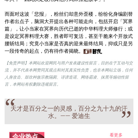
而面对这波「悲报」，粉丝们却意外歪楼，纷纷化身编剧替
作者出点子，脑洞大开提出各种可能走向，包括开启「冥界
篇」，让小当家在冥界向历代已逝的中华料理大师修行；或
是设定冥界料理大赛，胜者即可复活，甚至干脆来个开放式
腰斩结局；究竟小当家是否真的迎来最终结局，抑或只是另
一段传奇的起点，仍有待作者揭晓。
【免责声明】本网站欢迎网民与用户发表建设性留言，目的在于互动与交
流，并不代表本网赞同其观点和对其真实性负责，也非本网站立场，任何
人身攻击、鼓吹种族宗教隔阂、诽谤造谣、网络霸凌、抹黑等煽动性留
言，本网站有权删除违规留言。
“
天才是百分之一的灵感，百分之九十九的汗
”
水。—— 爱迪生
看更多
企业热点