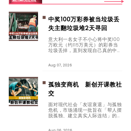
中奖100万彩券被当垃圾丢
失主翻垃圾堆2天寻回
意大利一名女子不小心将中奖100
万欧元（约115万美元）的彩券当
垃圾丢掉，直到发现自己真的中奖
后，才想起彩券已被垃圾车载走。
幸运的是，经过两天努力翻找，这
Aug 07, 2026
张的彩券终于完整寻回，就连协寻
的男子也跟着幸运中奖。
孤独变商机 新创开课教社
交
面对现代社会「友谊衰退」与孤独
危机，市场涌现一批旨在「帮人摆
脱孤独、建立真实人际连结」的新
创公司。从收费数百美元的社交技
巧教练课程、要价千余美元的克服
Aug 06, 2026