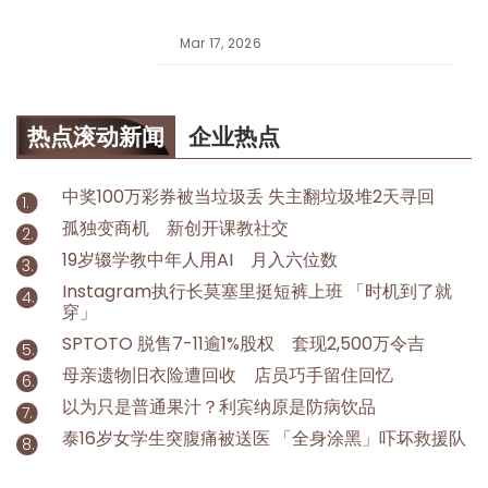
Mar 17, 2026
热点滚动新闻
企业热点
中奖100万彩券被当垃圾丢 失主翻垃圾堆2天寻回
孤独变商机 新创开课教社交
19岁辍学教中年人用AI 月入六位数
Instagram执行长莫塞里挺短裤上班 「时机到了就
穿」
SPTOTO 脱售7-11逾1%股权 套现2,500万令吉
母亲遗物旧衣险遭回收 店员巧手留住回忆
以为只是普通果汁？利宾纳原是防病饮品
泰16岁女学生突腹痛被送医 「全身涂黑」吓坏救援队