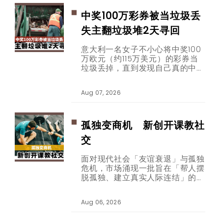
中奖100万彩券被当垃圾丢
失主翻垃圾堆2天寻回
意大利一名女子不小心将中奖100
万欧元（约115万美元）的彩券当
垃圾丢掉，直到发现自己真的中奖
后，才想起彩券已被垃圾车载走。
幸运的是，经过两天努力翻找，这
Aug 07, 2026
张的彩券终于完整寻回，就连协寻
的男子也跟着幸运中奖。
孤独变商机 新创开课教社
交
面对现代社会「友谊衰退」与孤独
危机，市场涌现一批旨在「帮人摆
脱孤独、建立真实人际连结」的新
创公司。从收费数百美元的社交技
巧教练课程、要价千余美元的克服
Aug 06, 2026
害羞训练，到年费逾两千欧元的高
端社群平台，「连结经济」商业版