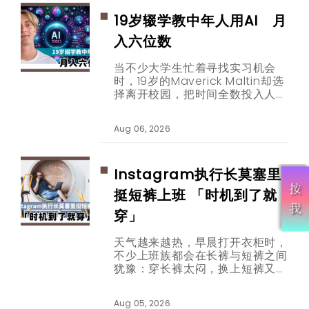
图正逐步扩张。
19岁辍学教中年人用AI 月
入六位数
当不少大学生忙着寻找实习机会
时，19岁的Maverick Maltin却选
择离开校园，把时间全数投入人工
智能内容创作。如今，他专门透过
短片教30至65岁的观众使用
Aug 06, 2026
ChatGPT等AI工具，并靠品牌合
作取得每月六位数收入。
Instagram执行长莫塞里
挺短裤上班 「时机到了就
穿」
天气越来越热，早晨打开衣柜时，
不少上班族都会在长裤与短裤之间
犹豫：穿长裤太闷，换上短裤又担
心看起来不够专业。这个困扰，如
今连科技公司办公室也在热烈讨
Aug 05, 2026
论。