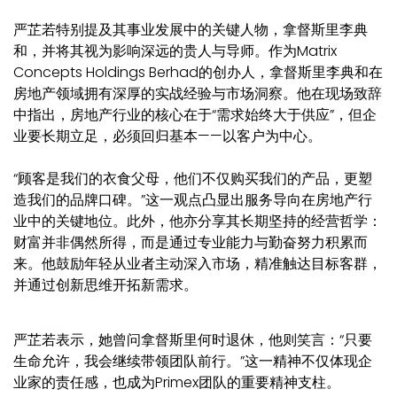
严芷若特别提及其事业发展中的关键人物，拿督斯里李典
和，并将其视为影响深远的贵人与导师。
作为Matrix
Concepts Holdings Berhad的创办人，拿督斯里李典和在
房地产领域拥有深厚的实战经验与市场洞察。他在现场致辞
中指出，房地产行业的核心在于“需求始终大于供应”，但企
业要长期立足，必须回归基本——以客户为中心。
“顾客是我们的衣食父母，他们不仅购买我们的产品，更塑
造我们的品牌口碑。”这一观点凸显出服务导向在房地产行
业中的关键地位。
此外，他亦分享其长期坚持的经营哲学：
财富并非偶然所得，而是通过专业能力与勤奋努力积累而
来。他鼓励年轻从业者主动深入市场，精准触达目标客群，
并通过创新思维开拓新需求。
严芷若表示，她曾问拿督斯里何时退休，他则笑言：“只要
生命允许，我会继续带领团队前行。”这一精神不仅体现企
业家的责任感，也成为Primex团队的重要精神支柱。