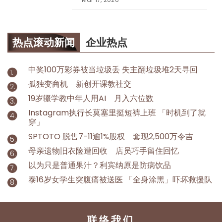
热点滚动新闻
企业热点
中奖100万彩券被当垃圾丢 失主翻垃圾堆2天寻回
孤独变商机 新创开课教社交
19岁辍学教中年人用AI 月入六位数
Instagram执行长莫塞里挺短裤上班 「时机到了就
穿」
SPTOTO 脱售7-11逾1%股权 套现2,500万令吉
母亲遗物旧衣险遭回收 店员巧手留住回忆
以为只是普通果汁？利宾纳原是防病饮品
泰16岁女学生突腹痛被送医 「全身涂黑」吓坏救援队
联络我们