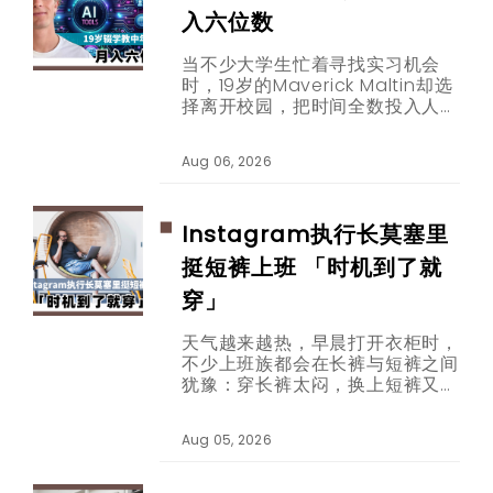
入六位数
当不少大学生忙着寻找实习机会
时，19岁的Maverick Maltin却选
择离开校园，把时间全数投入人工
智能内容创作。如今，他专门透过
短片教30至65岁的观众使用
Aug 06, 2026
ChatGPT等AI工具，并靠品牌合
作取得每月六位数收入。
Instagram执行长莫塞里
挺短裤上班 「时机到了就
穿」
天气越来越热，早晨打开衣柜时，
不少上班族都会在长裤与短裤之间
犹豫：穿长裤太闷，换上短裤又担
心看起来不够专业。这个困扰，如
今连科技公司办公室也在热烈讨
Aug 05, 2026
论。