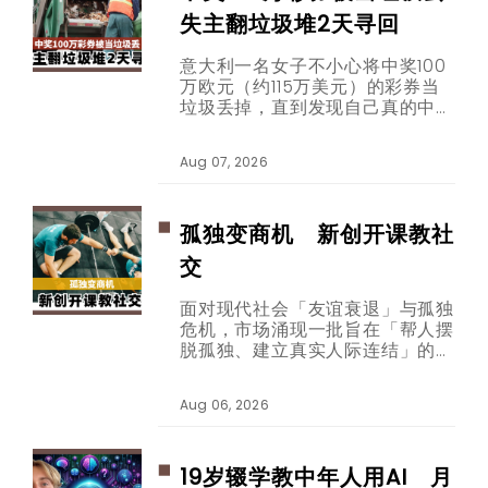
失主翻垃圾堆2天寻回
意大利一名女子不小心将中奖100
万欧元（约115万美元）的彩券当
垃圾丢掉，直到发现自己真的中奖
后，才想起彩券已被垃圾车载走。
幸运的是，经过两天努力翻找，这
Aug 07, 2026
张的彩券终于完整寻回，就连协寻
的男子也跟着幸运中奖。
孤独变商机 新创开课教社
交
面对现代社会「友谊衰退」与孤独
危机，市场涌现一批旨在「帮人摆
脱孤独、建立真实人际连结」的新
创公司。从收费数百美元的社交技
巧教练课程、要价千余美元的克服
Aug 06, 2026
害羞训练，到年费逾两千欧元的高
端社群平台，「连结经济」商业版
图正逐步扩张。
19岁辍学教中年人用AI 月