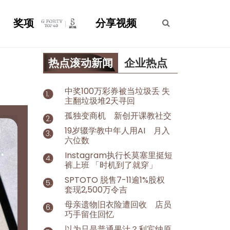
奖项
分享视频
热点滚动新闻
企业热点
中奖100万彩券被当垃圾丢 失
主翻垃圾堆2天寻回
孤独变商机 新创开课教社交
19岁辍学教中年人用AI 月入
六位数
Instagram执行长莫塞里挺短
裤上班 「时机到了就穿」
SPTOTO 脱售7-11逾1%股权
套现2,500万令吉
母亲遗物旧衣险遭回收 店员
巧手留住回忆
以为只是普通果汁？利宾纳原