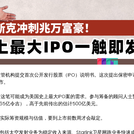
监管机构提交首次公开发行股票（IPO）说明书。这次提出保密申
市。
对这笔可能成为美国史上最大IPO案的需求。参与筹备的顾问人士
2,965亿令吉），高于先前传出的估计500亿美元。
，但实际筹资规模与估值，要到上市前数周才会敲定。
括太空发射业务为稳定收入来源、Starlink卫星网路业务快速