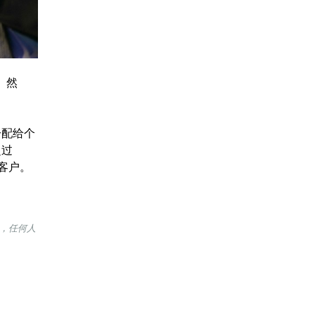
。然
分配给个
超过
客户。
，任何人