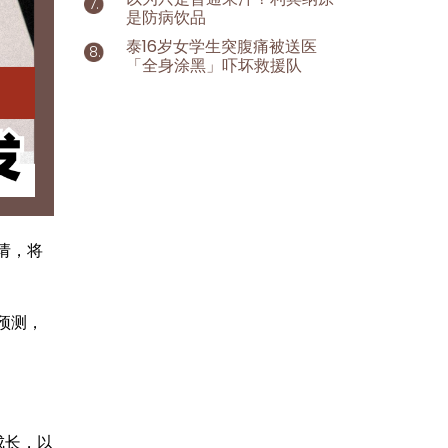
是防病饮品
泰16岁女学生突腹痛被送医
「全身涂黑」吓坏救援队
请，将
预测，
成长，以