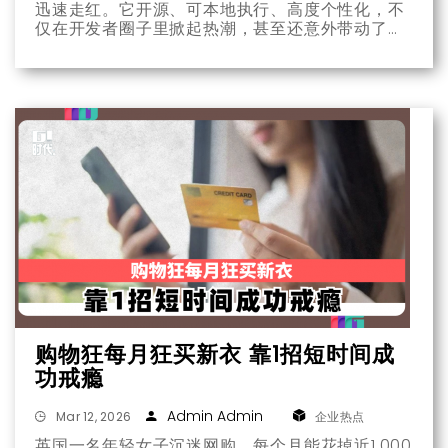
迅速走红。它开源、可本地执行、高度个性化，不
仅在开发者圈子里掀起热潮，甚至还意外带动了苹
果 Mac mini 的销量。而比产品本身更受关注的，
是背后的创造者是一位名叫 Peter Steinberger 的
连续创业者。
购物狂每月狂买新衣 靠1招短时间成
功戒瘾
Admin Admin
Mar 12, 2026
企业热点
英国一名年轻女子沉迷网购，每个月能花掉近1,000