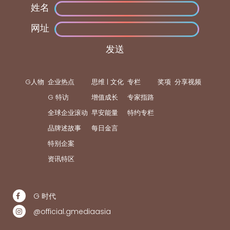
姓名
网址
发送
G人物
企业热点
思维 | 文化
专栏
奖项
分享视频
G 特访
增值成长
专家指路
全球企业滚动
早安能量
特约专栏
品牌述故事
每日金言
特别企案
资讯特区
G 时代
@official.gmediaasia