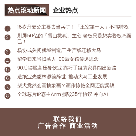
热点滚动新闻
企业热点
18岁丹麦公主要去当兵了！「王室第一人」不搞特权
刷屏50亿的「雪山救狐」主创 老板只是想卖酱板鸭而
已！
杨协成关闭狮城制造厂 生产线迁移大马
留学归来当扫墓人 00后女孩传递思念
90后摆脱高压餐饮业 靠巧手组装家具闯出新路
造纸业先驱林源德辞世 推动大马工业发展
柴犬竟然会画抽象画？画作惊艳全网还能卖钱
全球芯片IP霸主Arm 撕毁35年协议 冲向AI
联络我们
广告合作 商业活动