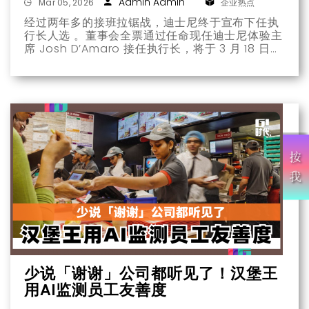
Admin Admin
Mar 05, 2026
企业热点
经过两年多的接班拉锯战，迪士尼终于宣布下任执
行长人选 。董事会全票通过任命现任迪士尼体验主
席 Josh D’Amaro 接任执行长，将于 3 月 18 日年
度股东会后正式上任 ，接替累计任职近 20 年的
Bob Iger。
少说「谢谢」公司都听见了！汉堡王
用AI监测员工友善度