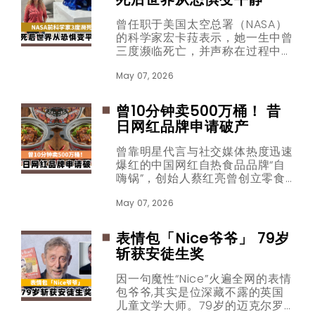
曾任职于美国太空总署（NASA）
的科学家宏卡菈表示，她一生中曾
三度濒临死亡，并声称在过程中经
历类似「死后世界」的状态，引发
外界广泛关注与讨论。
May 07, 2026
曾10分钟卖500万桶！ 昔
日网红品牌申请破产
曾靠明星代言与社交媒体热度迅速
爆红的中国网红自热食品品牌“自
嗨锅”，创始人蔡红亮曾创立零食
品牌「百草味」，2016年卖给
「好想你」后套现9.6亿元离场，
May 07, 2026
2018年，蔡红亮创立「自嗨
锅」。如今正式走向破产清算，公
表情包「Nice爷爷」 79岁
司累计执行金额超过人民币1.4亿
斩获安徒生奖
元（约8080万令吉），债权人也
被要求在期限内完成申报程序。
因一句魔性“Nice”火遍全网的表情
包爷爷,其实是位深藏不露的英国
儿童文学大师。79岁的迈克尔罗