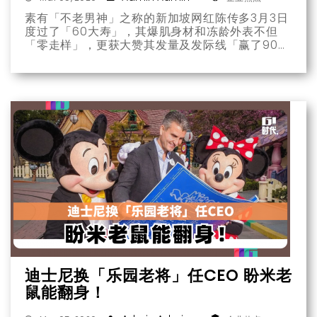
素有「不老男神」之称的新加坡网红陈传多3月3日
度过了「60大寿」，其爆肌身材和冻龄外表不但
「零走样」，更获大赞其发量及发际线「赢了90%
的同龄男人」，他曾透露逆天身材是「30%靠运
动，70%靠饮食控制」，更透露有5种食物必吃。
迪士尼换「乐园老将」任CEO 盼米老
鼠能翻身！