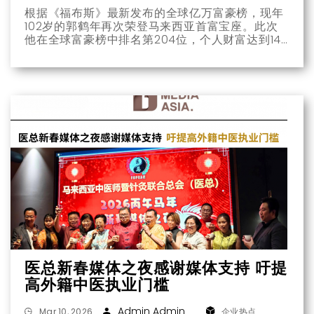
根据《福布斯》最新发布的全球亿万富豪榜，现年
102岁的郭鹤年再次荣登马来西亚首富宝座。此次
他在全球富豪榜中排名第204位，个人财富达到142
亿美元（约557亿令吉），也是本次榜单中排名最
高的马来西亚富豪。
医总新春媒体之夜感谢媒体支持 吁提
高外籍中医执业门槛
Admin Admin
Mar 10, 2026
企业热点