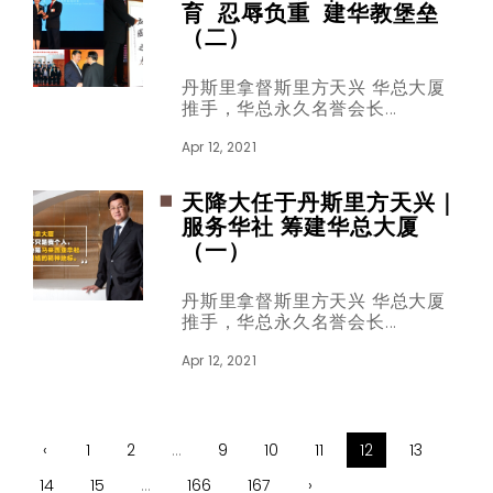
育 忍辱负重 建华教堡垒
（二）
丹斯里拿督斯里方天兴 华总大厦
推手，华总永久名誉会长
Apr 12, 2021
天降大任于丹斯里方天兴｜
服务华社 筹建华总大厦
（一）
丹斯里拿督斯里方天兴 华总大厦
推手，华总永久名誉会长
Apr 12, 2021
‹
1
2
...
9
10
11
12
13
14
15
...
166
167
›