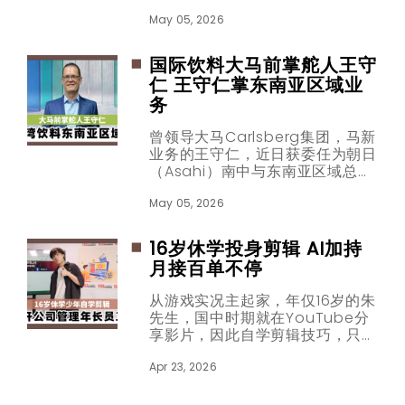
森近日获授2026年国际安徒生奖
写作奖,被表情包遮住的大师身
May 05, 2026
份，终于被更多人看见。罗森曾是
英国儿童文学桂冠作家,也是第4位
国际饮料大马前掌舵人王守
获得有关奖项的英国作家,代表作
仁 王守仁掌东南亚区域业
包括《我们要去捉狗熊》和《巧克
务
力蛋糕真好吃》。
曾领导大马Carlsberg集团，马新
业务的王守仁，近日获委任为朝日
（Asahi）南中与东南亚区域总执
行长，再次成为区域饮料市场关注
的焦点。
May 05, 2026
16岁休学投身剪辑 AI加持
月接百单不停
从游戏实况主起家，年仅16岁的朱
先生，国中时期就在YouTube分
享影片，因此自学剪辑技巧，只花
了3个月快速掌握网路影片节奏。
如今，他选择高中休学，自行创立
Apr 23, 2026
影视剪辑工作室，团队有5名成
员，工作室每月粗估可赚约30万