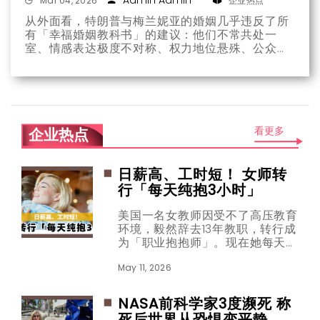
Admin Admin
Mar 04, 2026
企业热点
从外面看，特朗普与梅兰妮亚的婚姻几乎违反了所
有「幸福婚姻教科书」的建议：他们不常共处一
室、情感表达极度不对称、权力地位悬殊、公众形
象上彷佛活在两个平行世界。每一次特朗普惹上丑
闻，媒体都预言离婚；每一次预言都落空。二十年
过去了，这段婚姻不但没有瓦解，反而在第二任期
呈现出某种更稳固的默契。
看更多
企业热点
日薪高、工时短！ 女师转
行「每天纯抱3小时」
美国一名女教师因受不了高压教育
环境，毅然辞去13年教职，转行成
为「职业抱抱师」。现在她每天只
要工作近3小时，年收入就可高达
10万美元，而她的工作内容十分单
May 11, 2026
纯，只要陪陌生人拥抱、聊天，收
入就会乖乖进账。
NASA前科学家3度濒死 称
死后世界从恐惧变平静